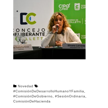
Novedad
#ComisiónDeDesarrolloHumanoYFamilia
,
#ComisiónDeGobierno
,
#SesiónOrdinaria
,
ComisiónDeHacienda