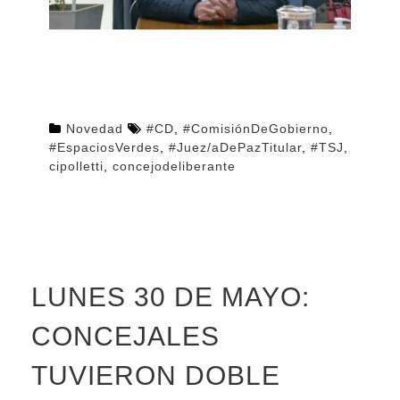
Novedad
#CD
,
#ComisiónDeGobierno
,
#EspaciosVerdes
,
#Juez/aDePazTitular
,
#TSJ
,
cipolletti
,
concejodeliberante
LUNES 30 DE MAYO:
CONCEJALES
TUVIERON DOBLE