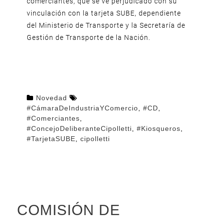
comerciantes, que se ve perjudicado con su
vinculación con la tarjeta SUBE, dependiente
del Ministerio de Transporte y la Secretaría de
Gestión de Transporte de la Nación.
Novedad
#CámaraDeIndustriaYComercio
,
#CD
,
#Comerciantes
,
#ConcejoDeliberanteCipolletti
,
#Kiosqueros
,
#TarjetaSUBE
,
cipolletti
COMISIÓN DE