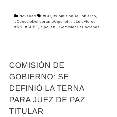
Novedad
#CD
,
#ComisiónDeGobierno
,
#ConcejoDeliberanteCipolletti
,
#LuisFlores
,
#RN
,
#SUBE
,
cipolletti
,
ComisiónDeHacienda
COMISIÓN DE
GOBIERNO: SE
DEFINIÓ LA TERNA
PARA JUEZ DE PAZ
TITULAR