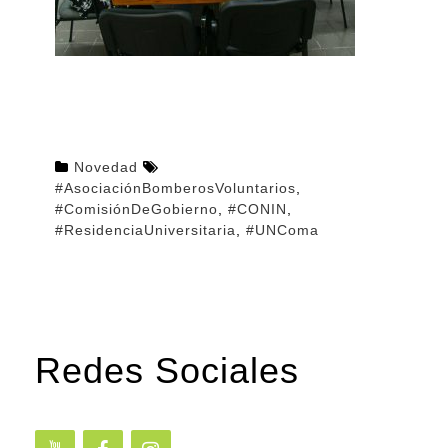
Novedad
#AsociaciónBomberosVoluntarios
,
#ComisiónDeGobierno
,
#CONIN
,
#ResidenciaUniversitaria
,
#UNComa
Redes Sociales