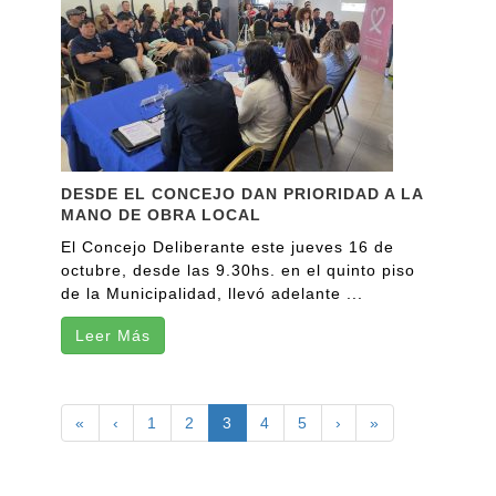
DESDE EL CONCEJO DAN PRIORIDAD A LA
MANO DE OBRA LOCAL
El Concejo Deliberante este jueves 16 de
octubre, desde las 9.30hs. en el quinto piso
de la Municipalidad, llevó adelante ...
Leer Más
«
‹
1
2
3
4
5
›
»