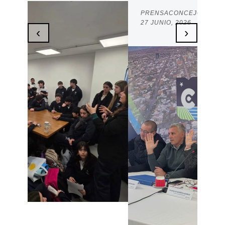
16 J
PRENSACONCEJO
/
27 JUNIO, 2026
‹
›