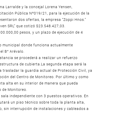
ana Larralde y la concejal Lorena Yensen,
citación Pública Nº019/21, para la ejecución de la
resentaron dos ofertas, la empresa “Zoppi Hnos.”
rven SRL” que cotizó $23.548.427,03.
00.000,00 pesos, y un plazo de ejecución de 4
icio municipal donde funciona actualmente
el B° Arévalo.
stancia se procederá a realizar un refuerzo
y estructura de cubierta.La segunda etapa será la
 trasladar la guardia actual de Protección Civil, ya
epción del Centro de Monitoreo. Por último y como
anta alta en su interior de manera que pueda
ro de Monitoreo.
 sala independiente con 3 puestos operativos. En
utará un piso técnico sobre toda la planta alta,
, sin interrupción de instalaciones y cableados a