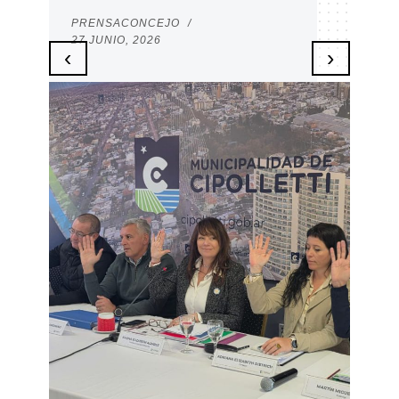
16 J
PRENSACONCEJO
/
27 JUNIO, 2026
‹
›