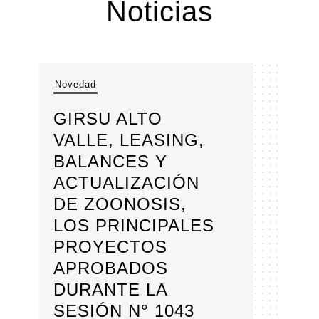
Noticias
Novedad
Nov
GIRSU ALTO
EL
VALLE, LEASING,
DE
BALANCES Y
A
ACTUALIZACIÓN
P
DE ZOONOSIS,
VI
LOS PRINCIPALES
VI
PROYECTOS
CU
APROBADOS
DI
DURANTE LA
SU
SESIÓN N° 1043
PRE